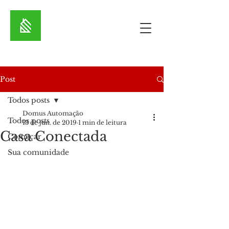
Post
Todos posts
Domus Automação
Todos posts
13 de jun. de 2019
1 min de leitura
Casa Conectada
Começar
Sua comunidade