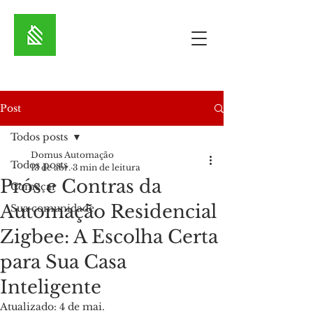
Post
Todos posts
Domus Automação
Todos posts
13 de abr.
3 min de leitura
Prós e Contras da
Começar
Automação Residencial
Sua comunidade
Zigbee: A Escolha Certa
para Sua Casa
Inteligente
Atualizado:
4 de mai.